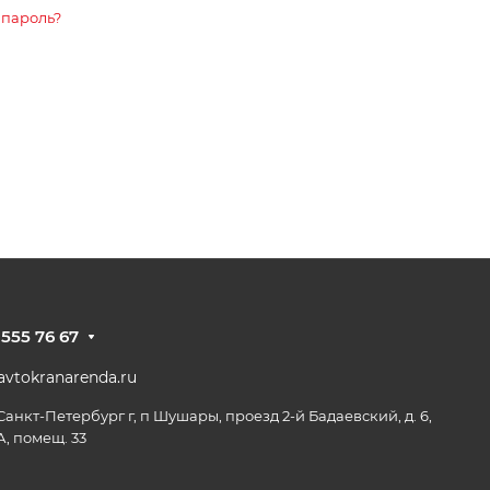
 пароль?
 555 76 67
vtokranarenda.ru
 Санкт-Петербург г, п Шушары, проезд 2-й Бадаевский, д. 6,
А, помещ. 33