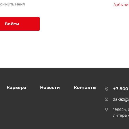
омнить меня
Забыли
Войти
Карьера
Новости
Контакты
+7 800
zakaz@a
196624,
литера 