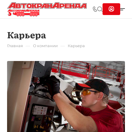
Карьера
—
—
Главная
О компании
Карьера