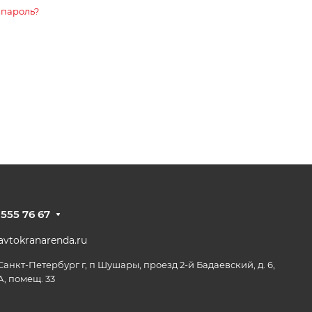
 пароль?
 555 76 67
vtokranarenda.ru
 Санкт-Петербург г, п Шушары, проезд 2-й Бадаевский, д. 6,
А, помещ. 33