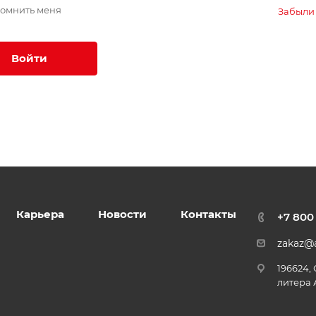
омнить меня
Забыли
Войти
Карьера
Новости
Контакты
+7 800
zakaz@a
196624,
литера 