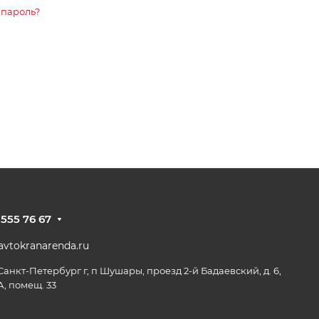
 пароль?
 555 76 67
vtokranarenda.ru
 Санкт-Петербург г, п Шушары, проезд 2-й Бадаевский, д. 6,
А, помещ. 33