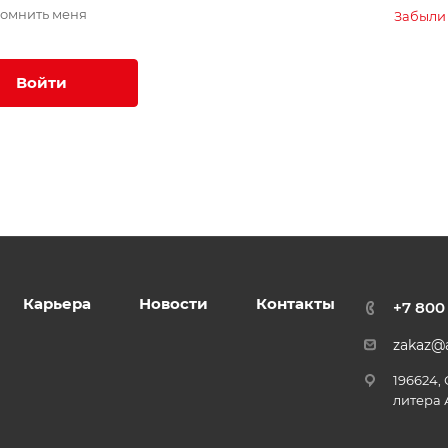
омнить меня
Забыли
Войти
Карьера
Новости
Контакты
+7 800
zakaz@a
196624,
литера 