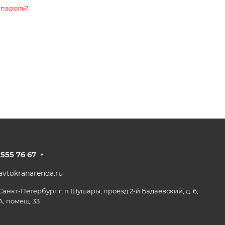
 пароль?
 555 76 67
vtokranarenda.ru
 Санкт-Петербург г, п Шушары, проезд 2-й Бадаевский, д. 6,
А, помещ. 33