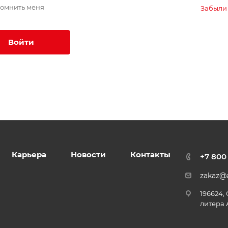
омнить меня
Забыли
Войти
Карьера
Новости
Контакты
+7 800
zakaz@a
196624,
литера 