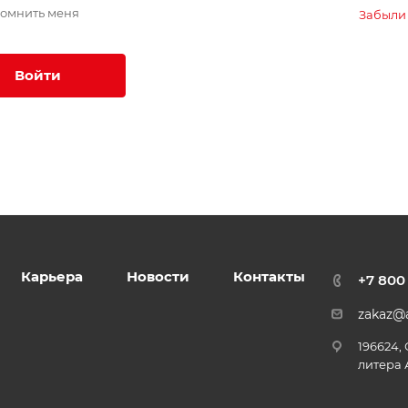
омнить меня
Забыли
Войти
Карьера
Новости
Контакты
+7 800
zakaz@a
196624,
литера 