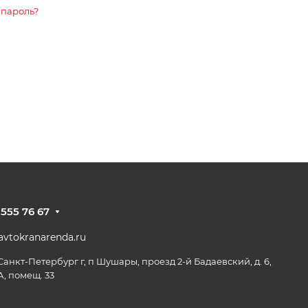
 пароль?
 555 76 67
vtokranarenda.ru
 Санкт-Петербург г, п Шушары, проезд 2-й Бадаевский, д. 6,
А, помещ. 33