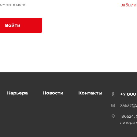
омнить меня
Забыли
Войти
Карьера
Новости
Контакты
+7 800
zakaz@a
196624,
литера 