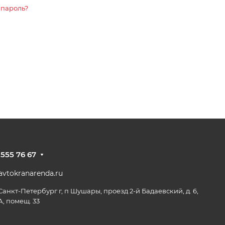
 пароль?
 555 76 67
vtokranarenda.ru
 Санкт-Петербург г, п Шушары, проезд 2-й Бадаевский, д. 6,
А, помещ. 33