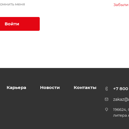
омнить меня
Забыли
Войти
Карьера
Новости
Контакты
+7 800
zakaz@a
196624,
литера 