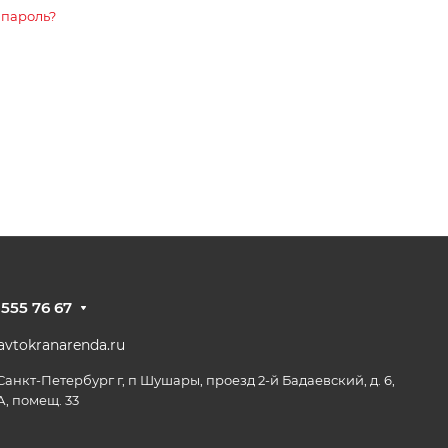
 пароль?
 555 76 67
vtokranarenda.ru
 Санкт-Петербург г, п Шушары, проезд 2-й Бадаевский, д. 6,
А, помещ. 33