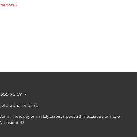
 пароль?
 555 76 67
vtokranarenda.ru
 Санкт-Петербург г, п Шушары, проезд 2-й Бадаевский, д. 6,
А, помещ. 33