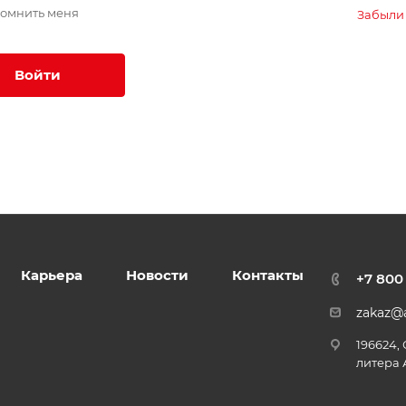
омнить меня
Забыли
Войти
Карьера
Новости
Контакты
+7 800
zakaz@a
196624,
литера 