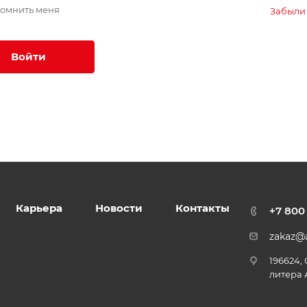
омнить меня
Забыли
Войти
Карьера
Новости
Контакты
+7 800
zakaz@a
196624,
литера 