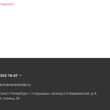
 пароль?
 555 76 67
vtokranarenda.ru
 Санкт-Петербург г, п Шушары, проезд 2-й Бадаевский, д. 6,
А, помещ. 33