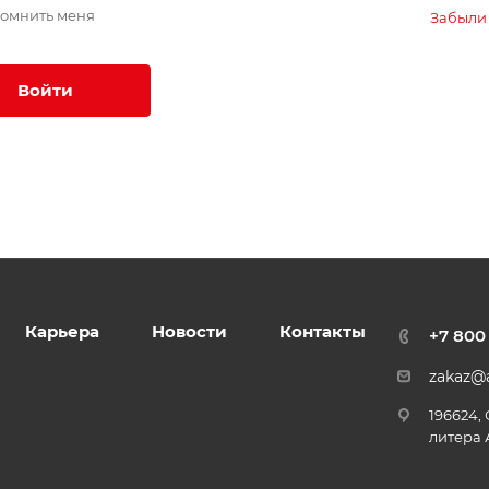
омнить меня
Забыли
Войти
Карьера
Новости
Контакты
+7 800
zakaz@a
196624,
литера 