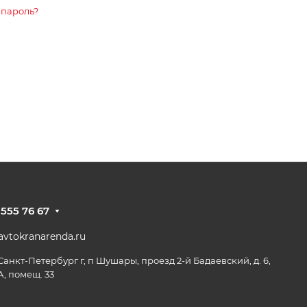
 пароль?
 555 76 67
vtokranarenda.ru
 Санкт-Петербург г, п Шушары, проезд 2-й Бадаевский, д. 6,
А, помещ. 33