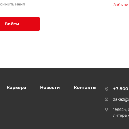
омнить меня
Забыли
Войти
Карьера
Новости
Контакты
+7 800
zakaz@a
196624,
литера 