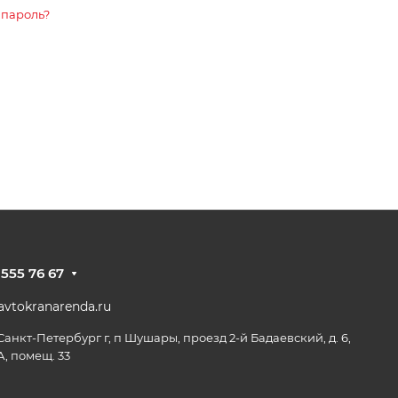
 пароль?
 555 76 67
vtokranarenda.ru
 Санкт-Петербург г, п Шушары, проезд 2-й Бадаевский, д. 6,
А, помещ. 33