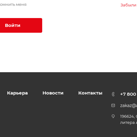
омнить меня
Забыли
Войти
Карьера
Новости
Контакты
+7 800
zakaz@a
196624,
литера 