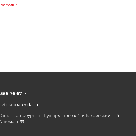
 пароль?
 555 76 67
vtokranarenda.ru
 Санкт-Петербург г, п Шушары, проезд 2-й Бадаевский, д. 6,
А, помещ. 33