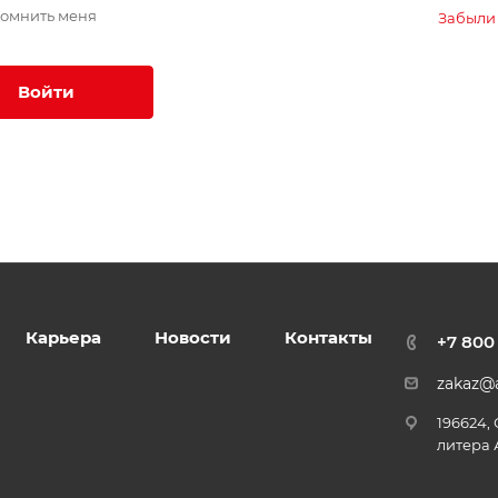
омнить меня
Забыли
Войти
Карьера
Новости
Контакты
+7 800
zakaz@a
196624,
литера 