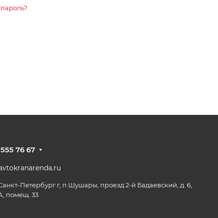
 пароль?
 555 76 67
vtokranarenda.ru
 Санкт-Петербург г, п Шушары, проезд 2-й Бадаевский, д. 6,
А, помещ. 33