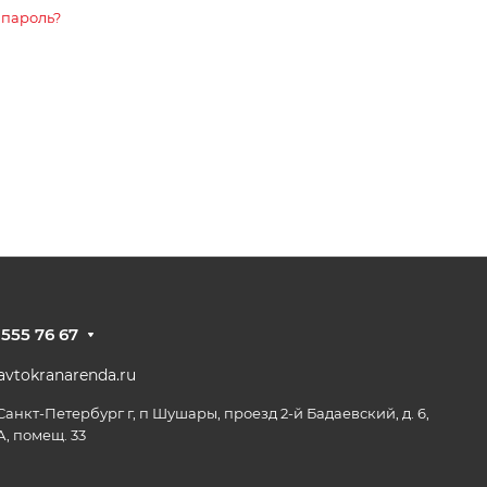
 пароль?
 555 76 67
vtokranarenda.ru
 Санкт-Петербург г, п Шушары, проезд 2-й Бадаевский, д. 6,
А, помещ. 33