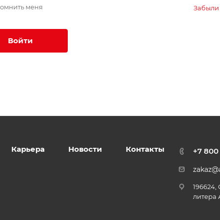
омнить меня
Забыли
Войти
Карьера
Новости
Контакты
+7 800
zakaz@a
196624,
литера 