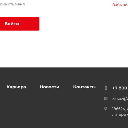
омнить меня
Забыли
Войти
Карьера
Новости
Контакты
+7 800
zakaz@a
196624,
литера 