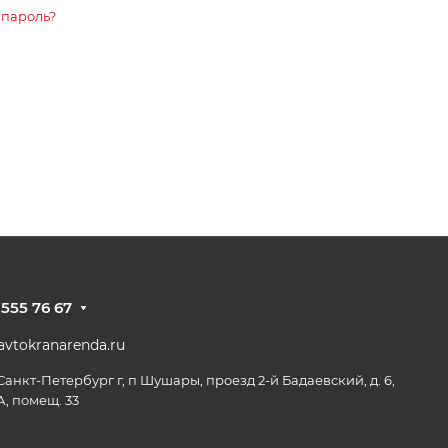
 пароль?
 555 76 67
vtokranarenda.ru
 Санкт-Петербург г, п Шушары, проезд 2-й Бадаевский, д. 6,
А, помещ. 33