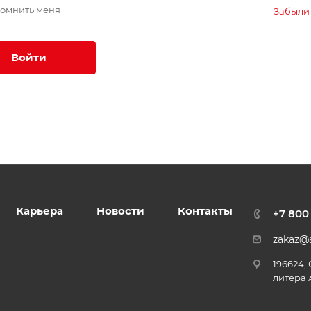
омнить меня
Забыли
Войти
Карьера
Новости
Контакты
+7 800
zakaz@a
196624,
литера 