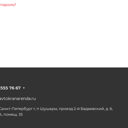
 пароль?
 555 76 67
vtokranarenda.ru
 Санкт-Петербург г, п Шушары, проезд 2-й Бадаевский, д. 6,
А, помещ. 33