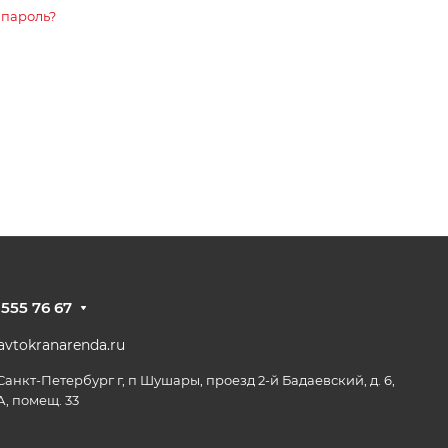
 пароль?
 555 76 67
vtokranarenda.ru
 Санкт-Петербург г, п Шушары, проезд 2-й Бадаевский, д. 6,
А, помещ. 33