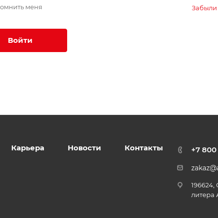
омнить меня
Забыли
Войти
Карьера
Новости
Контакты
+7 800
zakaz@a
196624,
литера 