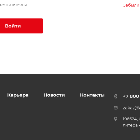
омнить меня
Забыли
Войти
Карьера
Новости
Контакты
+7 800
zakaz@a
196624,
литера 