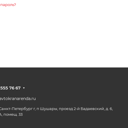
 пароль?
 555 76 67
vtokranarenda.ru
 Санкт-Петербург г, п Шушары, проезд 2-й Бадаевский, д. 6,
А, помещ. 33