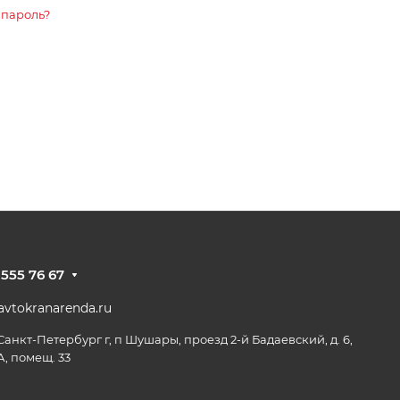
 пароль?
 555 76 67
vtokranarenda.ru
 Санкт-Петербург г, п Шушары, проезд 2-й Бадаевский, д. 6,
А, помещ. 33