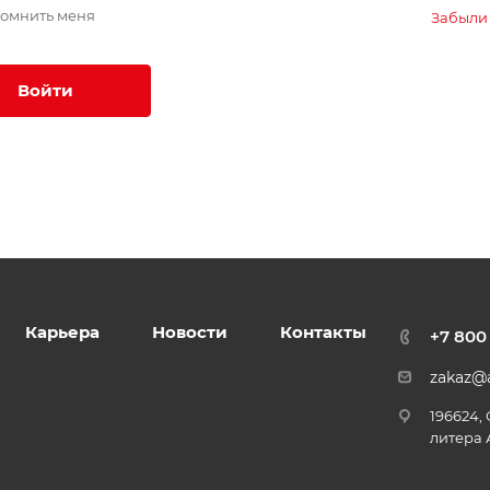
омнить меня
Забыли
Войти
Карьера
Новости
Контакты
+7 800
zakaz@a
196624,
литера 