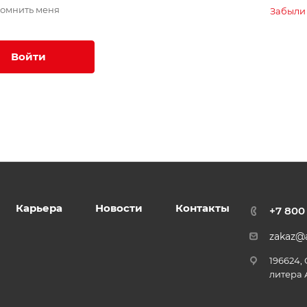
омнить меня
Забыли
Войти
Карьера
Новости
Контакты
+7 800
zakaz@a
196624,
литера 