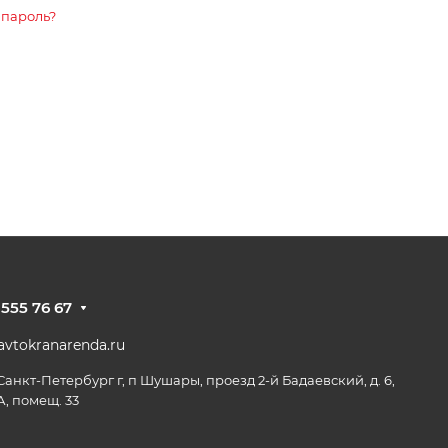
 пароль?
 555 76 67
vtokranarenda.ru
 Санкт-Петербург г, п Шушары, проезд 2-й Бадаевский, д. 6,
А, помещ. 33