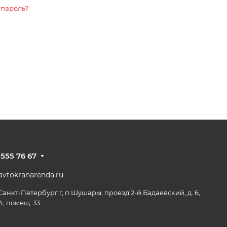
 пароль?
 555 76 67
vtokranarenda.ru
 Санкт-Петербург г, п Шушары, проезд 2-й Бадаевский, д. 6,
А, помещ. 33