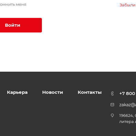
омнить меня
Забыли
Войти
Карьера
Новости
Контакты
+7 800
zakaz@a
196624,
литера 