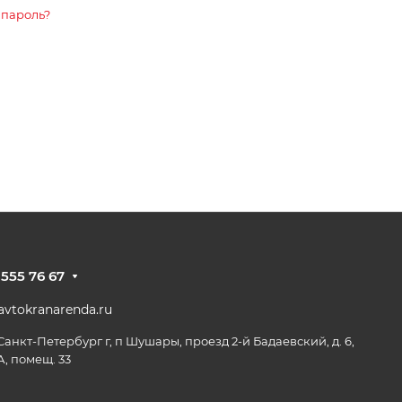
 пароль?
 555 76 67
vtokranarenda.ru
 Санкт-Петербург г, п Шушары, проезд 2-й Бадаевский, д. 6,
А, помещ. 33