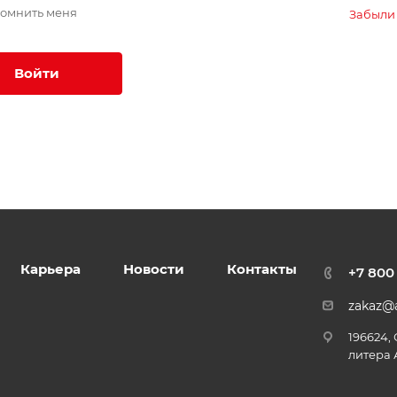
омнить меня
Забыли
Войти
Карьера
Новости
Контакты
+7 800
zakaz@a
196624,
литера 