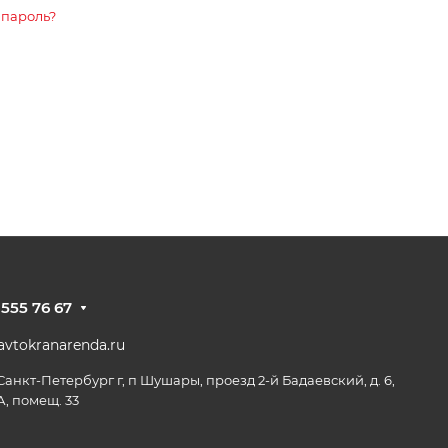
 пароль?
 555 76 67
vtokranarenda.ru
 Санкт-Петербург г, п Шушары, проезд 2-й Бадаевский, д. 6,
А, помещ. 33