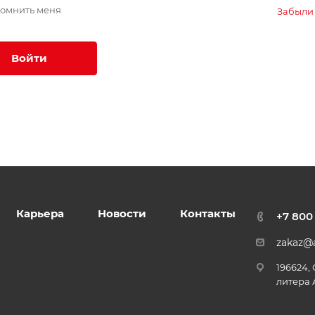
омнить меня
Забыли
Войти
Карьера
Новости
Контакты
+7 800
zakaz@a
196624,
литера 