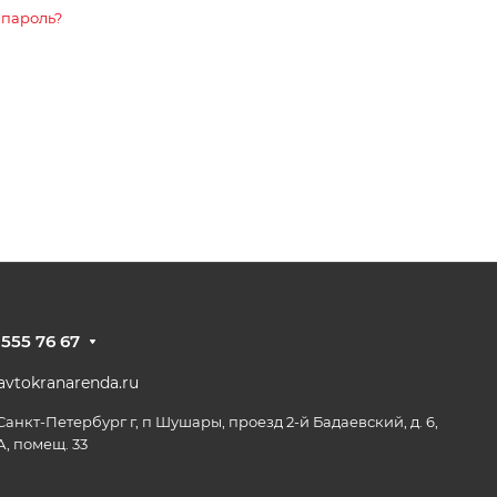
 пароль?
 555 76 67
vtokranarenda.ru
 Санкт-Петербург г, п Шушары, проезд 2-й Бадаевский, д. 6,
А, помещ. 33