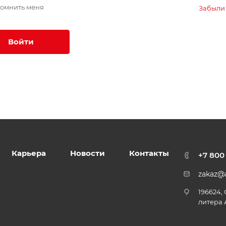
омнить меня
Забыли
Войти
Карьера
Новости
Контакты
+7 800
zakaz@a
196624,
литера 