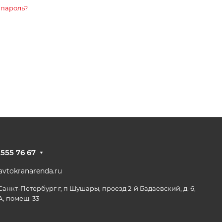
 пароль?
 555 76 67
vtokranarenda.ru
 Санкт-Петербург г, п Шушары, проезд 2-й Бадаевский, д. 6,
А, помещ. 33