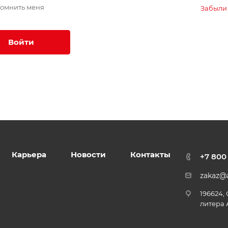
омнить меня
Забыли
Войти
Карьера
Новости
Контакты
+7 800
zakaz@a
196624,
литера 