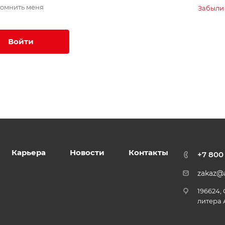
омнить меня
Забыли
Войти
Карьера
Новости
Контакты
+7 800
zakaz@a
196624,
литера 