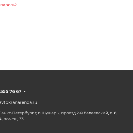
 пароль?
 555 76 67
vtokranarenda.ru
 Санкт-Петербург г, п Шушары, проезд 2-й Бадаевский, д. 6,
А, помещ. 33