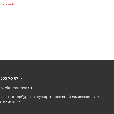
 пароль?
 555 76 67
vtokranarenda.ru
 Санкт-Петербург г, п Шушары, проезд 2-й Бадаевский, д. 6,
А, помещ. 33