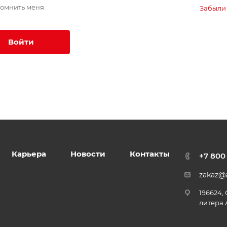
омнить меня
Забыли
Войти
Карьера
Новости
Контакты
+7 800
zakaz@a
196624,
литера 