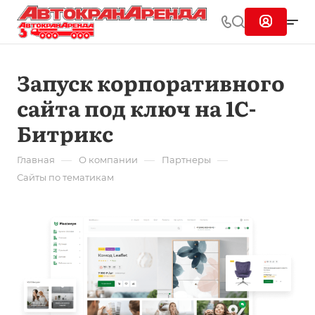
Запуск корпоративного
сайта под ключ на 1С-
Битрикс
—
—
—
Главная
О компании
Партнеры
Сайты по тематикам